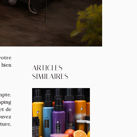
votre
 bien
ARTICLES
SIMILAIRES
mpte.
mping
et de
pouvez
ture,