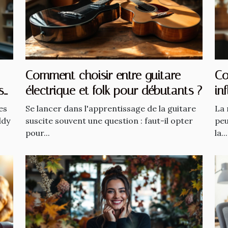
Comment choisir entre guitare
Co
s
électrique et folk pour débutants ?
in
es
Se lancer dans l'apprentissage de la guitare
La 
ddy
suscite souvent une question : faut-il opter
peu
pour...
la...