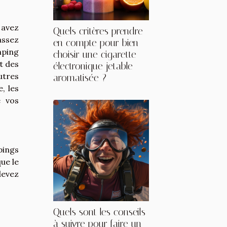
 avez
Quels critères prendre
assez
en compte pour bien
mping
choisir une cigarette
t des
électronique jetable
utres
aromatisée ?
, les
e vos
pings
ue le
devez
Quels sont les conseils
à suivre pour faire un