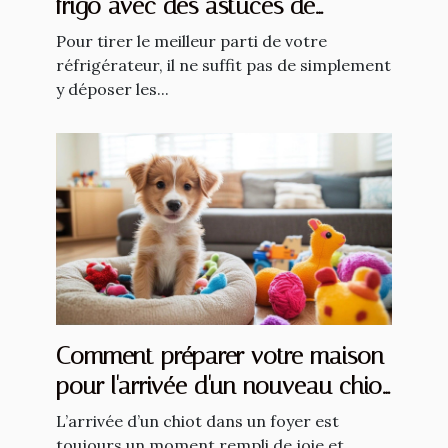
frigo avec des astuces de
rangement intelligent
Pour tirer le meilleur parti de votre
réfrigérateur, il ne suffit pas de simplement
y déposer les...
Comment préparer votre maison
pour l'arrivée d'un nouveau chiot
?
L’arrivée d’un chiot dans un foyer est
toujours un moment rempli de joie et