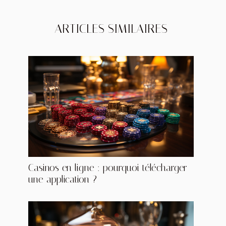
ARTICLES SIMILAIRES
Casinos en ligne : pourquoi télécharger
une application ?