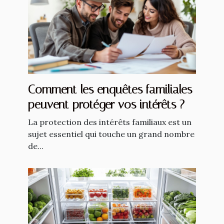
Comment les enquêtes familiales
peuvent protéger vos intérêts ?
La protection des intérêts familiaux est un
sujet essentiel qui touche un grand nombre
de...