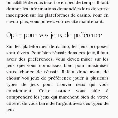
possibilité de vous inscrire en peu de temps. Il faut
donner les informations demandées lors de votre
inscription sur les plateformes de casino. Pour en
savoir plus, vous pouvez
voir ce site maintenant
.
Opter pour vos jeux de préférence
Sur les plateformes de casino, les jeux proposés
sont divers. Pour bien réussir dans ces jeux, il faut
avoir des préférences. Vous devez miser sur les
jeux que vous connaissez bien pour maximiser
votre chance de réussir. Il faut donc avant de
choisir vos jeux de préférence jouer à plusieurs
types de jeux pour trouver ceux qui vous
conviennent. Cette astuce vous aide à
comprendre les jeux qui marchent bien de votre
côté et de vous faire de l’argent avec ces types de
jeux.