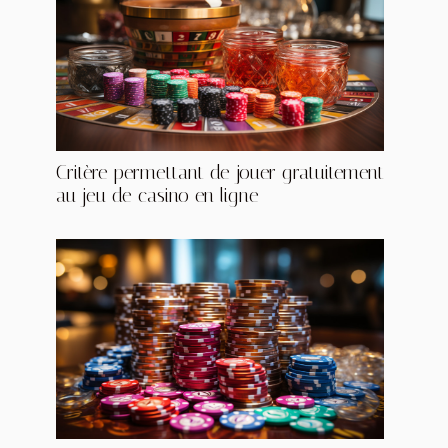
Critère permettant de jouer gratuitement
au jeu de casino en ligne