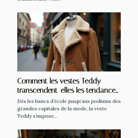
Comment les vestes Teddy
transcendent-elles les tendances
saisonnières ?
Dès les bancs d’école jusqu’aux podiums des
grandes capitales de la mode, la veste
Teddy s’impose...