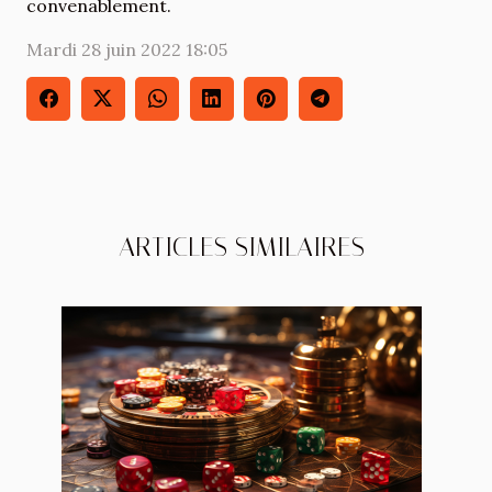
convenablement.
Mardi 28 juin 2022 18:05
ARTICLES SIMILAIRES