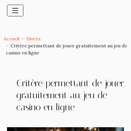
Accueil
Divers
Critère permettant de jouer gratuitement au jeu de
casino en ligne
Critère permettant de jouer
gratuitement au jeu de
casino en ligne