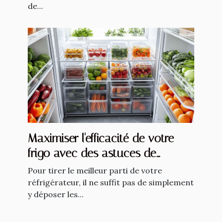
de...
Maximiser l'efficacité de votre
frigo avec des astuces de
rangement intelligent
Pour tirer le meilleur parti de votre
réfrigérateur, il ne suffit pas de simplement
y déposer les...