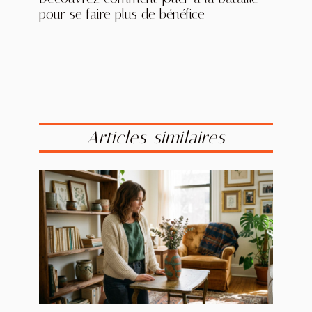
pour se faire plus de bénéfice
Articles similaires