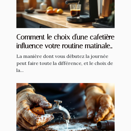
Comment le choix d'une cafetière
influence votre routine matinale
?
La manière dont vous débutez la journée
peut faire toute la différence, et le choix de
la...