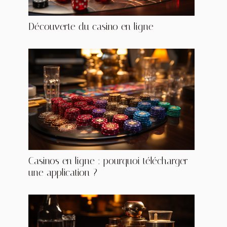
Découverte du casino en ligne
Casinos en ligne : pourquoi télécharger
une application ?