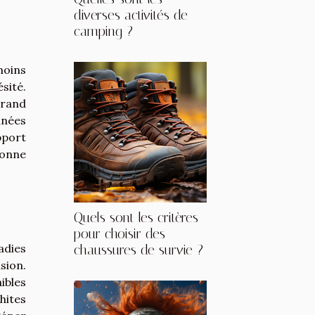
diverses activités de
camping ?
moins
ésité.
grand
nnées
pport
bonne
Quels sont les critères
pour choisir des
adies
chaussures de survie ?
sion.
ibles
hites