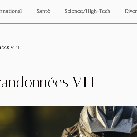
rnational
Santé
Science/High-Tech
Dive
nnées VTT
s randonnées VTT